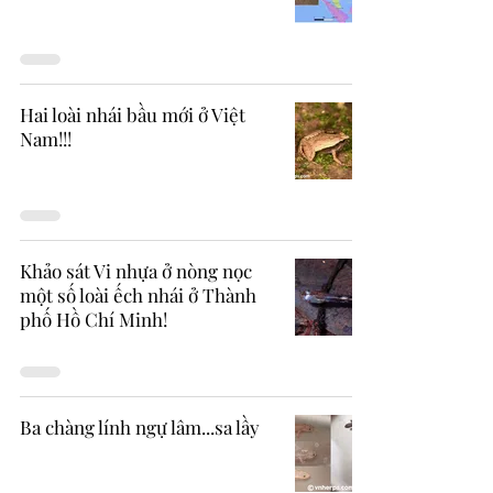
Hai loài nhái bầu mới ở Việt
Nam!!!
Khảo sát Vi nhựa ở nòng nọc
một số loài ếch nhái ở Thành
phố Hồ Chí Minh!
Ba chàng lính ngự lâm...sa lầy