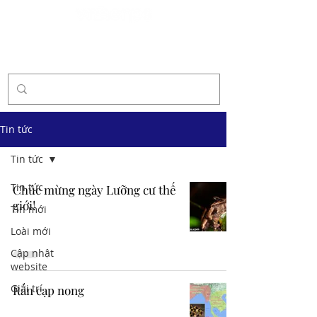
Tài trợ
Tin tức
Tin tức
Tin tức
Chúc mừng ngày Lưỡng cư thế
giới!
Tin mới
Loài mới
Cập nhật
website
Giải trí
Rắn cạp nong