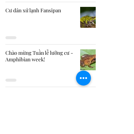
Cư dân xứ lạnh Fansipan
Chào mừng Tuần lễ lưỡng cư -
Amphibian week!
Anh chàng lầm lũi với chiếc
mũi đặc biệt.