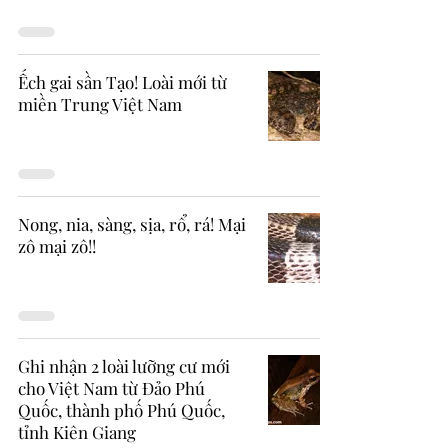
Ếch gai sần Tạo! Loài mới từ
miền Trung Việt Nam
Nong, nia, sàng, sịa, rổ, rá! Mại
zô mại zô!!
Ghi nhận 2 loài lưỡng cư mới
cho Việt Nam từ Đảo Phú
Quốc, thành phố Phú Quốc,
tỉnh Kiên Giang