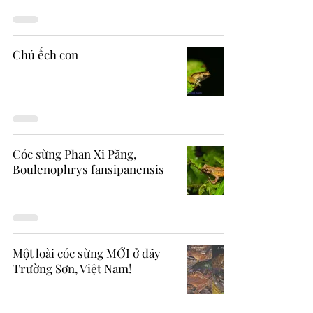
Chú ếch con
Cóc sừng Phan Xi Păng,
Boulenophrys fansipanensis
Một loài cóc sừng MỚI ở dãy
Trường Sơn, Việt Nam!