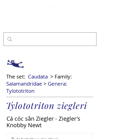
Sponsor
The set:
Caudata
> Family:
Salamandridae
>
Genera:
Tylototriton
Tylototriton ziegleri
Cá cóc sần Ziegler - Ziegler's
Knobby Newt