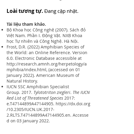
Loài tương tự.
Đang cập nhật.
Tài liệu tham khảo.
Bộ Khoa học Công nghệ (2007). Sách đỏ
Việt Nam. Phần I. Động Vật. NXB Khoa
học Tự nhiên và Công Nghệ. Hà Nội.
Frost, D.R. (2022) Amphibian Species of
the World: an Online Reference. Version
6.0. Electronic Database accessible at
http://research.amnh.org/herpetology/a
mphibia/index.html
, (accessed on 01
January 2022). American Museum of
Natural History.
IUCN SSC Amphibian Specialist
Group. 2017.
Tylototriton ziegleri
.
The IUCN
Red List of Threatened Species
2017:
e.T47144899A47144905.
https://dx.doi.org
/10.2305/IUCN.UK.2017-
2.RLTS.T47144899A47144905.en
. Accesse
d on 03 January 2022.