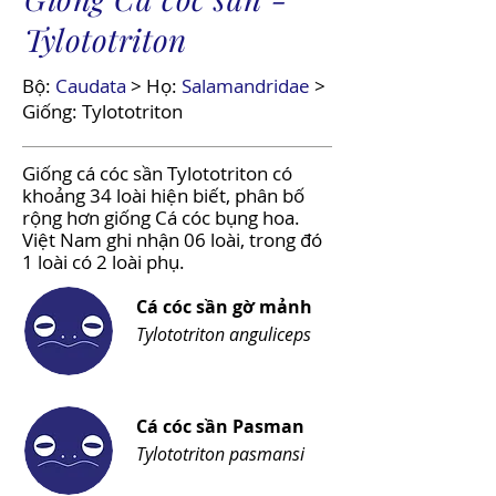
Tylototriton
Bộ:
Caudata
> Họ:
Salamandridae
>
Giống:
Tylototriton
Giống cá cóc sần Tylototriton có
khoảng 34 loài hiện biết, phân bố
rộng hơn giống Cá cóc bụng hoa.
Việt Nam ghi nhận 06 loài, trong đó
1 loài có 2 loài phụ.
Cá cóc sần gờ mảnh
Tylototriton anguliceps
Cá cóc sần Pasman
Tylototriton pasmansi