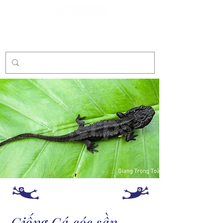
Tài trợ
Giống Cá cóc sần -