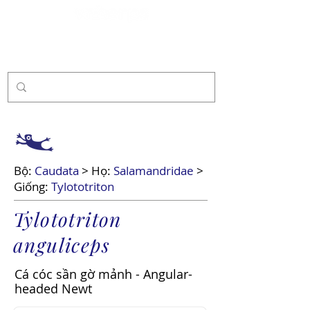
Tài trợ
Bộ:
Caudata
> Họ:
Salamandridae
>
Giống:
Tylototriton
Tylototriton
anguliceps
Cá cóc sần gờ mảnh - Angular-
headed Newt