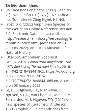
Tài liệu tham khảo.
Bộ Khoa học Công nghệ (2007). Sách đỏ
Việt Nam. Phần I. Động Vật. NXB Khoa
học Tự nhiên và Công Nghệ. Hà Nội.
Frost, D.R. (2022) Amphibian Species of
the World: an Online Reference. Version
6.0. Electronic Database accessible at
http://research.amnh.org/herpetology/a
mphibia/index.html
, (accessed on 01
January 2022). American Museum of
Natural History.
IUCN SSC Amphibian Specialist
Group. 2016.
Tylototriton anguliceps
.
The
IUCN Red List of Threatened Species
2016:
e.T79427218A88441865.
https://dx.doi.org
/10.2305/IUCN.UK.2016-
3.RLTS.T79427218A88441865.en
. Accesse
d on 03 January 2022.
Le, D.T., Nguyen, T.T., Nishikawa, K.,
Nguyen, S.L.H., Van Pham, A., Matsui, M.,
Bernardes, M. & Nguyen, T.Q. (2015) A
new species of
Tylototriton
Anderson,
1871 (Amphibia: Salamandridae) from