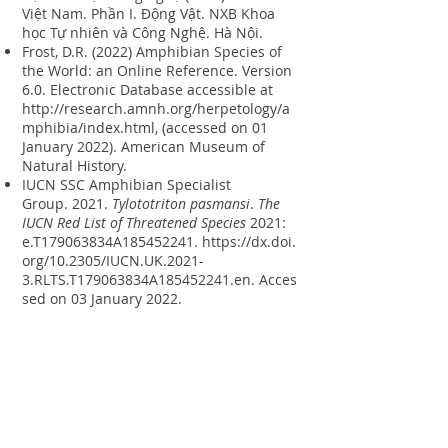
Việt Nam. Phần I. Động Vật. NXB Khoa
học Tự nhiên và Công Nghệ. Hà Nội.
Frost, D.R. (2022) Amphibian Species of
the World: an Online Reference. Version
6.0. Electronic Database accessible at
http://research.amnh.org/herpetology/a
mphibia/index.html
, (accessed on 01
January 2022). American Museum of
Natural History.
IUCN SSC Amphibian Specialist
Group. 2021.
Tylototriton pasmansi
.
The
IUCN Red List of Threatened Species
2021:
e.T179063834A185452241.
https://dx.doi.
org/10.2305/IUCN.UK.2021-
3.RLTS.T179063834A185452241.en
. Acces
sed on 03 January 2022.