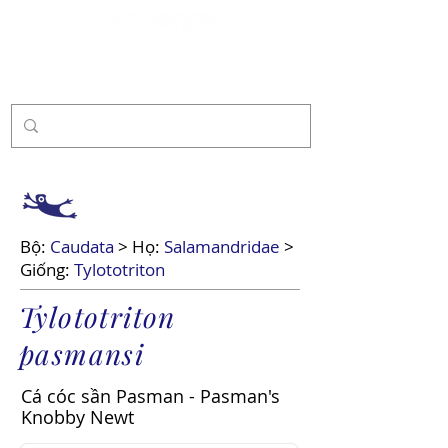
Tài trợ
Bộ:
Caudata
> Họ:
Salamandridae
>
Giống:
Tylototriton
Tylototriton
pasmansi
Cá cóc sần Pasman - Pasman's
Knobby Newt