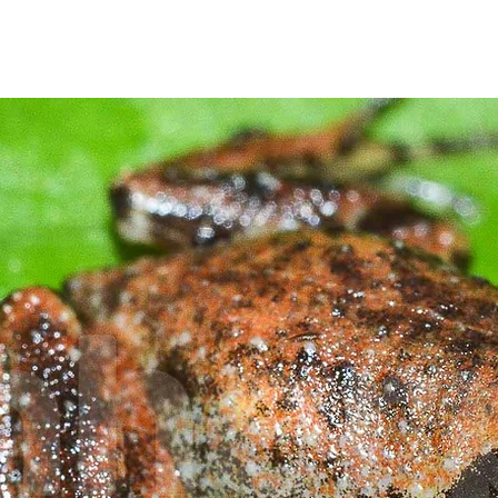
Tài t
tra cứu
Danh sách loài
Tin tức
Shop