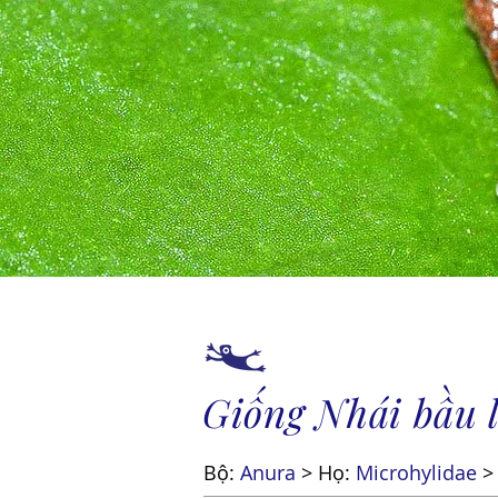
Giống Nhái bầu 
Bộ:
Anura
> Họ:
Microhylidae
>