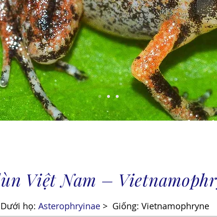
lùn Việt Nam – Vietnamoph
 Dưới họ:
Asterophryinae
>
Giống: Vietnamophryne