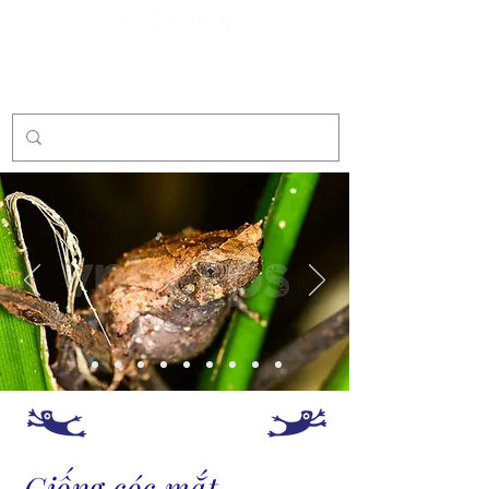
Sponsor
Giống cóc mắt –