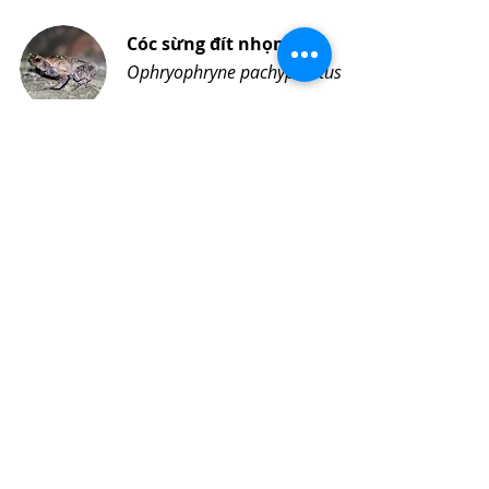
Cóc sừng đít nhọn
Ophryophryne pachyproctus
Subscribe to our latest news
Sign up now