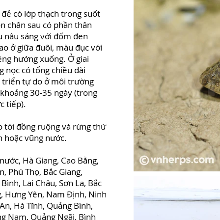
đẻ có lớp thạch trong suốt
ón chân sau có phần thân
u nâu sáng với đốm đen
ao ở giữa đuôi, màu đục với
ệng hướng xuống. Ở giai
g nọc có tổng chiều dài
 triển tự do ở môi trường
n khoảng 30-35 ngày (trong
c tiếp).
o tới đồng ruộng và rừng thứ
ạn hoặc vũng nước.
nước, Hà Giang, Cao Bằng,
, Phú Thọ, Bắc Giang,
Bình, Lai Châu, Sơn La, Bắc
g, Hưng Yên, Nam Định, Ninh
 An, Hà Tĩnh, Quảng Bình,
ng Nam, Quảng Ngãi, Bình