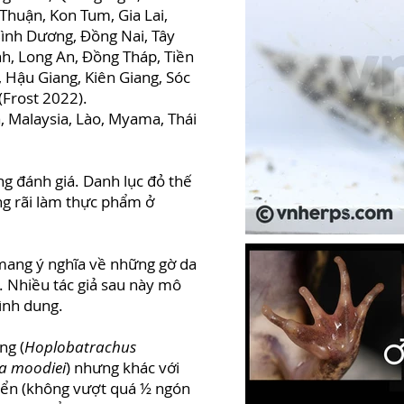
Thuận, Kon Tum, Gia Lai,
ình Dương, Đồng Nai, Tây
h, Long An, Đồng Tháp, Tiền
, Hậu Giang, Kiên Giang, Sóc
(Frost 2022).
a, Malaysia, Lào, Myama, Thái
g đánh giá. Danh lục đỏ thế
ộng rãi làm thực phẩm ở
mang ý nghĩa về những gờ da
y. Nhiều tác giả sau này mô
hình dung.
ng (
Hoplobatrachus
ya moodiei
) nhưng khác với
riển (không vượt quá ½ ngón