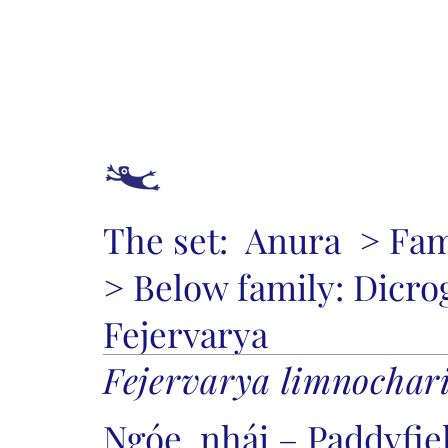
Introduce
How
The set:
Anura
> Fam
> Below family:
Dicro
Fejervarya
Fejervarya limnochar
Ngóe, nhái – Paddyfie