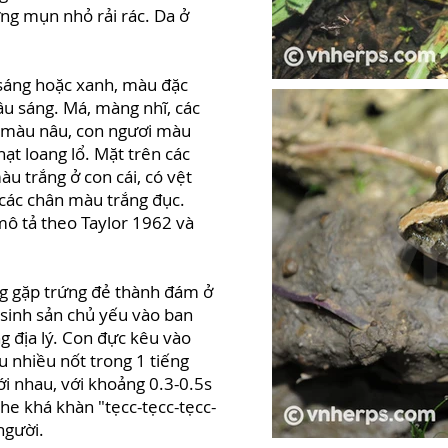
ững mụn nhỏ rải rác. Da ở
 sáng hoặc xanh, màu đặc
âu sáng. Má, màng nhĩ, các
1 màu nâu, con ngươi màu
t loang lổ. Mặt trên các
u trắng ở con cái, có vệt
 các chân màu trắng đục.
ô tả theo Taylor 1962 và
ng gặp trứng đẻ thành đám ở
 sinh sản chủ yếu vào ban
 địa lý. Con đực kêu vào
 nhiều nốt trong 1 tiếng
i nhau, với khoảng 0.3-0.5s
he khá khàn "tẹcc-tẹcc-tẹcc-
 người.