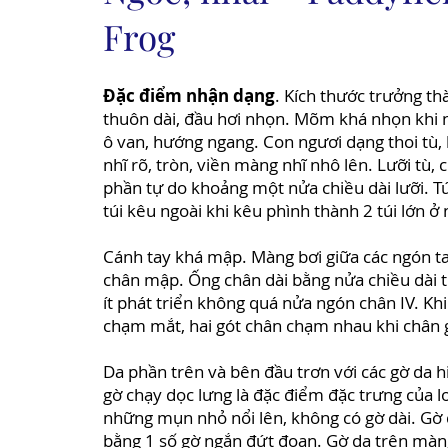
Frog
Đặc điểm nhận dạng
. Kích thước trưởng t
thuôn dài, đầu hơi nhọn. Mõm khá nhọn khi 
ô van, hướng ngang. Con ngươi dạng thoi tù,
nhĩ rõ, tròn, viền màng nhĩ nhô lên. Lưỡi tù,
phần tự do khoảng một nửa chiều dài lưỡi. Tú
túi kêu ngoài khi kêu phình thành 2 túi lớn ở 
Cánh tay khá mập. Màng bơi giữa các ngón ta
chân mập. Ống chân dài bằng nửa chiều dài 
ít phát triển không quá nửa ngón chân IV. Kh
chạm mắt, hai gót chân chạm nhau khi chân 
Da phần trên và bên đầu trơn với các gờ da hi
gờ chạy dọc lưng là đặc điểm đặc trưng của lo
những mụn nhỏ nổi lên, không có gờ dài. Gờ 
bằng 1 số gờ ngắn đứt đoạn. Gờ da trên màng