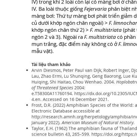
IV) trong khi 2 loài còn lại có màng bơi ở châ
IV. Ba loài thuộc giống
Fejervaria
phân biệt nh
màng bơi: Thứ tự màng bơi phát triển giảm 
củ dưới khớp ngón chân ngoài) >
F. limnochar
khớp ngón chân thứ 2) >
F. multistriata
(phát 
ngón 2 và 3). Ngoài ra
F. multistriata
có phần 
mụn trắng, đặc điểm này không có ở
F. limno
mẫu vật).
Tài liệu tham khảo
Arvin Diesmos, Peter Paul van Dijk, Robert Inger, D
Lau, Zhao Ermi, Lu Shunqing, Geng Baorong, Lue K
Huiqing, Shi Haitao, Chou Wenhao. 2004.
Hoplobatr
of Threatened Species
2004:
e.T58300A11760194.
https://dx.doi.org/10.2305/I
4.en
. Accessed on 16 December 2021.
Frost, D.R. (2022) Amphibian Species of the World: 
Electronic Database accessible at
http://research.amnh.org/herpetology/amphibia/in
January 2022).
American Museum of Natural History
.
Taylor, E.H. (1962) The amphibian fauna of Thailand
science bulletin 43, 265–599.
https://doi.org/https: