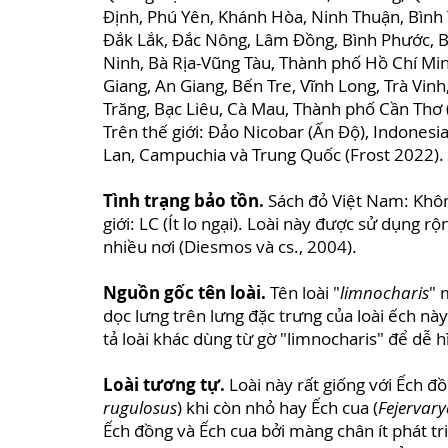
Định, Phú Yên, Khánh Hòa, Ninh Thuận, Bình 
Đắk Lắk, Đắc Nông, Lâm Đồng, Bình Phước, B
Ninh, Bà Rịa-Vũng Tàu, Thành phố Hồ Chí Min
Giang, An Giang, Bến Tre, Vĩnh Long, Trà Vinh
Trăng, Bạc Liêu, Cà Mau, Thành phố Cần Thơ 
Trên thế giới: Đảo Nicobar (Ấn Độ), Indonesi
Lan, Campuchia và Trung Quốc (Frost 2022).
Tình trạng bảo tồn.
Sách đỏ Việt Nam: Khôn
giới: LC (Ít lo ngại). Loài này được sử dụng r
nhiều nơi (Diesmos và cs., 2004).
Nguồn gốc tên loài.
Tên loài "
limnocharis
" 
dọc lưng trên lưng đặc trưng của loài ếch nà
tả loài khác dùng từ gờ "limnocharis" để dễ 
Loài tương tự.
Loài này rất giống với Ếch đồ
rugulosus
) khi còn nhỏ hay Ếch cua (
Fejervar
Ếch đồng và Ếch cua bởi màng chân ít phát t