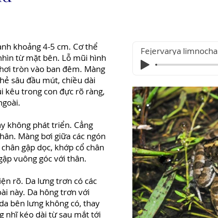
hành khoảng 4-5 cm. Cơ thể
Fejervarya limnocha
nhìn từ mặt bên. Lỗ mũi hình
 hơi tròn vào ban đêm. Màng
 chẻ sâu đầu mút, chiều dài
i kêu trong con đực rõ ràng,
ngoài.
y không phát triển. Cẳng
thân. Màng bơi giữa các ngón
i chân gập dọc, khớp cổ chân
gập vuông góc với thân.
ện rõ. Da lưng trơn có các
ài này. Da hông trơn với
da bên lưng không có, thay
 nhĩ kéo dài từ sau mắt tới