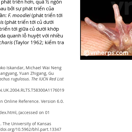
n phát triển hơn, quá ½ ngón
au bởi sự phát triển của
dần:
F. moodiei
(phát triển tới
is
(phát triển tới củ dưới
triển tới giữa củ dưới khớp
da quanh lỗ huyệt với nhiều
charis
(Taylor 1962; kiểm tra
joko Iskandar, Michael Wai Neng
uangyang, Yuan Zhigang, Gu
achus rugulosus
.
The IUCN Red List
UCN.UK.2004.RLTS.T58300A1176019
an Online Reference. Version 6.0.
dex.html
, (accessed on 01
. The University of Kansas
//doi.org/10.5962/bhl.part.13347