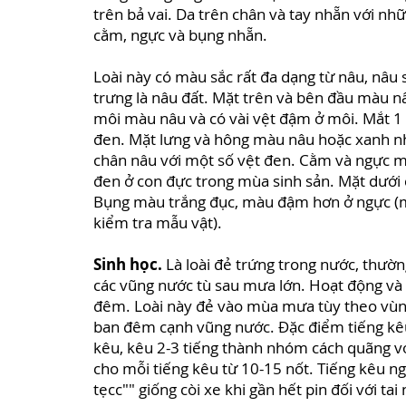
trên bả vai. Da trên chân và tay nhẵn với nh
cằm, ngực và bụng nhẵn.
Loài này có màu sắc rất đa dạng từ nâu, nâu
trưng là nâu đất. Mặt trên và bên đầu màu n
môi màu nâu và có vài vệt đậm ở môi. Mắt 
đen. Mặt lưng và hông màu nâu hoặc xanh nhạ
chân nâu với một số vệt đen. Cằm và ngực mà
đen ở con đực trong mùa sinh sản. Mặt dưới
Bụng màu trắng đục, màu đậm hơn ở ngực (m
kiểm tra mẫu vật).
Sinh học.
Là loài đẻ trứng trong nước, thườ
các vũng nước tù sau mưa lớn. Hoạt động và
đêm. Loài này đẻ vào mùa mưa tùy theo vùng
ban đêm cạnh vũng nước. Đặc điểm tiếng kêu
kêu, kêu 2-3 tiếng thành nhóm cách quãng vớ
cho mỗi tiếng kêu từ 10-15 nốt. Tiếng kêu ng
tẹcc"" giống còi xe khi gần hết pin đối với tai