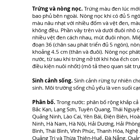
Trứng và nòng nọc.
Trứng màu đen lúc mới 
bao phủ bên ngoài. Nòng nọc khi có đủ 5 ng
màu nâu nhạt với nhiều đốm và vệt đen, mà
không đều. Phần vây trên và dưới đuôi nhô c
nhiều vệt đen cách nhau, mút đuôi nhọn. Mi
đoạn 36 (chân sau phát triển đủ 5 ngón), nòn
khoảng 4.5 cm (thân và đuôi). Nòng nọc phát
nước, từ sau khi trứng nở tới khi hóa ếch co
điều kiện nuôi nhốt) (mô tả theo quan sát trự
Sinh cảnh sống.
Sinh cảnh rừng tự nhiên ch
sinh. Môi trường sống chủ yếu là ven suối c
Phân bố.
Trong nước: phân bố rộng khắp cả 
Bắc Kạn, Lạng Sơn, Tuyên Quang, Thái Nguyên
Quảng Ninh, Lào Cai, Yên Bái, Điện Biên, Hoà 
Ninh, Hà Nam, Hà Nội, Hải Dương, Hải Phòn
Bình, Thái Bình, Vĩnh Phúc, Thanh Hóa, Nghệ
Quảng Trị và Thừa Thiên-Huế, Đà Nẵng, Quả