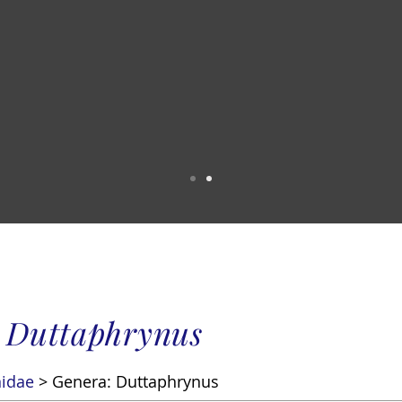
 Duttaphrynus
idae
>
Genera: Duttaphrynus