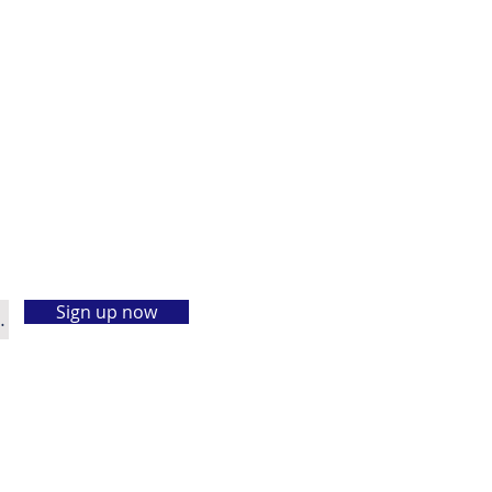
Sign up now
.
Information page on Amphibian species in Vietnam
http://www.v