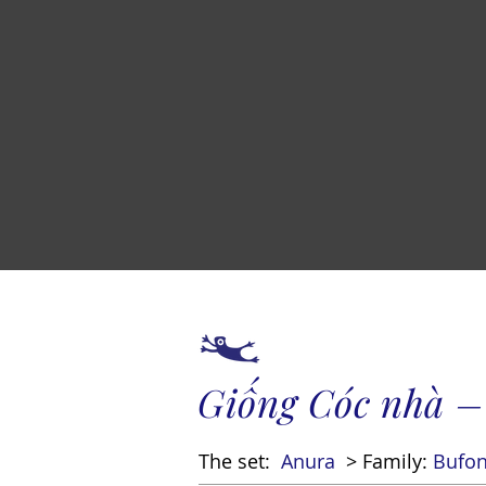
Giống Cóc nhà –
The set:
Anura
> Family:
Bufon