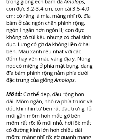
trong giống ếch bám đá
Amolops
,
con đực 3.2-3.4 cm, con cái 3.5-4.0
cm; có răng lá mía, màng nhĩ rõ, đĩa
bám ở các ngón chân phình rộng,
ngón I ngắn hơn ngón II; con đực
không có túi kêu nhưng có chai sinh
dục. Lưng có gờ da không liền ở hai
bên. Màu xanh rêu nhạt với các
đốm hay vện màu vàng địa y. Nòng
nọc có miệng ở phía mặt bụng, dạng
đĩa bám phình rộng nằm phía dưới
đặc trưng của giống
Amolops
.
Mô tả:
Cơ thể dẹp, đầu rộng hơn
dài. Mõm ngắn, nhô ra phía trước và
dốc khi nhìn từ bên rất đặc trưng; lỗ
mũi gần mõm hơn mắt; gờ bên
mõm rất rõ; lỗ mũi nhỏ, hơi lồi; mắt
có đường kính lớn hơn chiều dài
mõm; màng nhĩ rõ; gờ quanh mang