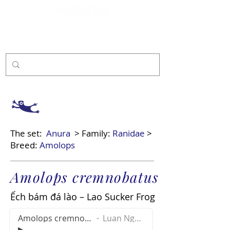
Sponsor
The set:
Anura
> Family:
Ranidae
>
Breed:
Amolops
Amolops cremnobatus
Ếch bám đá lào – Lao Sucker Frog
Amolops cremnobatus
Luan Nguyen