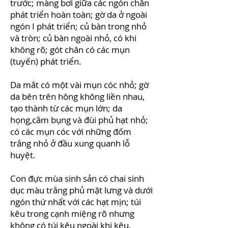
trước; màng bơi giữa các ngón chân
phát triển hoàn toàn; gờ da ở ngoài
ngón I phát triển; củ bàn trong nhỏ
và tròn; củ bàn ngoài nhỏ, có khi
không rõ; gót chân có các mụn
(tuyến) phát triển.
Da mắt có một vài mụn cóc nhỏ; gờ
da bên trên hông không liền nhau,
tạo thành từ các mụn lớn; da
họng,cằm bụng và đùi phủ hạt nhỏ;
có các mụn cóc với những đốm
trắng nhỏ ở đầu xung quanh lỗ
huyệt.
Con đực mùa sinh sản có chai sinh
dục màu trắng phủ mặt lưng và dưới
ngón thứ nhất với các hạt mịn; túi
kêu trong cạnh miệng rõ nhưng
không có túi kêu ngoài khi kêu.