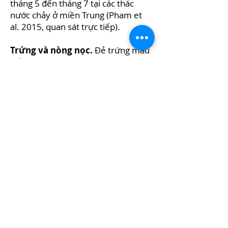
tháng 5 đến tháng 7 tại các thác
nước chảy ở miền Trung (Pham et
al. 2015, quan sát trực tiếp).
Trứng và nòng nọc.
Đẻ trứng màu
trắng đục có một lớp thạch thành
cụm tại các thác nước chảy. Nòng
nọc đặc trưng cho nhóm ở khu vực
nước chảy xiết, với miệng nằm ở
mặt bụng, phát triển rộng có nhiều
hàng keratin (răng), 10 hàng ở phần
trên và 6 hàng ở phần dưới đĩa
miệng, nòng nọc giai đoạn cuối sắp
hóa ếch con có tổng chiều dài
khoảng 2.3 cm (mô tả chi tiết vui
lòng tham khảo Pham et al. 2015).
Sinh cảnh.
Suối đá rêu trong rừng
thường xanh, độ cao
200-1352
m
(IUCN 2016).