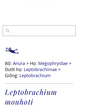
Tài trợ
Bộ:
Anura
> Họ:
Megophryidae
>
Dưới họ:
Leptobrachiinae
>
Giống:
Leptobrachium
Leptobrachium
mouhoti