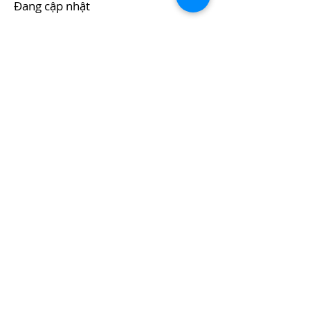
Đang cập nhật
Tài liệu tham khảo
Đang cập nhật
Đang cập nhập
Link bài báo
Đăng kí tin tức mới từ chúng tôi