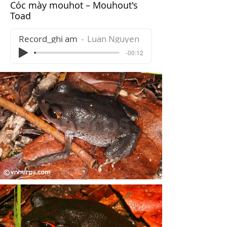
Cóc mày mouhot – Mouhout's
Toad
Record_ghi am
Luan Nguyen
-00:12