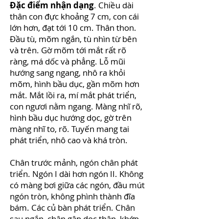
Đặc điểm nhận dạng
. Chiều dài
thân con đực khoảng 7 cm, con cái
lớn hơn, đạt tới 10 cm. Thân thon.
Đầu tù, mõm ngắn, tù nhìn từ bên
và trên. Gờ mõm tới mắt rất rõ
ràng, má dốc và phẳng. Lỗ mũi
hướng sang ngang, nhô ra khỏi
mõm, hình bầu dục, gần mõm hơn
mắt. Mắt lồi ra, mí mắt phát triển,
con ngươi nằm ngang. Màng nhĩ rõ,
hình bầu dục hướng dọc, gờ trên
màng nhĩ to, rõ. Tuyến mang tai
phát triển, nhô cao và khá tròn.
Chân trước mảnh, ngón chân phát
triển. Ngón I dài hơn ngón II. Không
có màng bơi giữa các ngón, đầu mút
ngón tròn, không phình thành đĩa
bám. Các củ bàn phát triển. Chân
sau ngắn, chân gập dọc thân, khớp