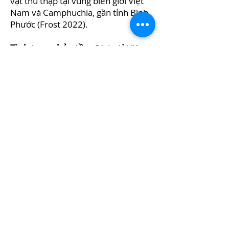
vật thu thập tại vùng biên giới Việt
Nam và Camphuchia, gần tỉnh Bình
Phước (Frost 2022).
Tình trạng bảo tồn.
Sách đỏ Việt
Nam: VU (Sẽ Nguy cấp); Danh lục đỏ
thế giới: LC (Ít lo ngại) (IUCN 2017).
Nguồn gốc tên loài.
Không ghi chú.
Loài tương tự.
Có 2 loài Cóc trong
giống
Ingerophrynus
ghi nhận tại
Việt Nam là Cóc rừng và Cóc màng
nhĩ to (
Ingerophrynus macrotis
). Hai
loài này khác nhau bởi gờ màng nhĩ
và tuyến sau mang tai (phát triển ở
Cóc rừng); màng nhĩ (bầu dục và bé
ở Cóc rừng, tròn và lớn ở Cóc màng
nhĩ to).
Ngoài ra Cóc rừng hay bị nhầm lẫn