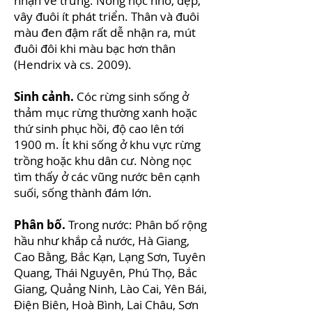
nhận về trứng. Nòng nọc nhỏ, dẹp,
vây đuôi ít phát triển. Thân và đuôi
màu đen đậm rất dễ nhận ra, mút
đuôi đôi khi màu bạc hơn thân
(Hendrix và cs. 2009).
Sinh cảnh.
Cóc rừng sinh sống ở
thảm mục rừng thường xanh hoặc
thứ sinh phục hồi, độ cao lên tới
1900 m. Ít khi sống ở khu vực rừng
trồng hoặc khu dân cư. Nòng nọc
tìm thấy ở các vũng nước bên cạnh
suối, sống thành đám lớn.
Phân bố.
Trong nước: Phân bố rộng
hầu như khắp cả nước, Hà Giang,
Cao Bằng, Bắc Kạn, Lạng Sơn, Tuyên
Quang, Thái Nguyên, Phú Thọ, Bắc
Giang, Quảng Ninh, Lào Cai, Yên Bái,
Điện Biên, Hoà Bình, Lai Châu, Sơn