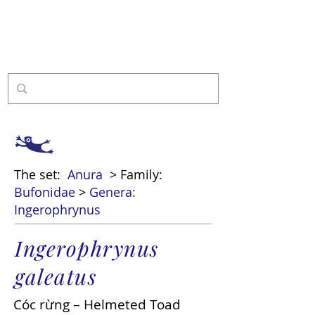
Sponsor
The set:
Anura
> Family:
Bufonidae
>
Genera:
Ingerophrynus
Ingerophrynus
galeatus
Cóc rừng – Helmeted Toad