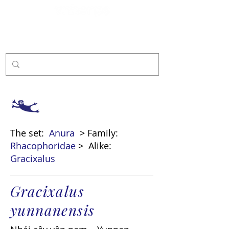
Sponsor
The set:
Anura
> Family:
Rhacophoridae
>
Alike:
Gracixalus
Gracixalus
yunnanensis