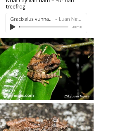
Nhái cây vân nam – Yunnan
treefrog
Gracixalus yunnanensis
Luan Nguyen
-00:10