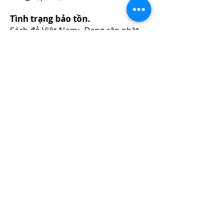
Tình trạng bảo tồn.
Sách đỏ Việt Nam: Đang cập nhật
Sách đỏ thế giới: Đang cập nhật
Nguồn gốc tên loài.
Đang cập nhật
Loài tương tự.
Đang cập nhật
Tài liệu tham khảo
Đang cập nhật
Link bài báo
Subscribe to our latest news