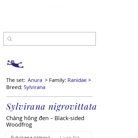
Sponsor
The set:
Anura
> Family:
Ranidae
>
Breed:
Sylvirana
Sylvirana nigrovittata
Chàng hông đen – Black-sided
Woodfrog
Sylvirana nigrovittata
Luan Nguyen