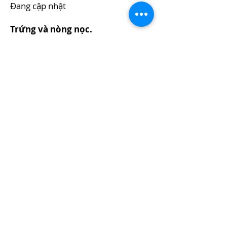
Đang cập nhật
Trứng và nòng nọc.
Đang cập nhật
Sinh cảnh.
Đang cập nhật
Phân bố.
Đang cập nhật
Tình trạng bảo tồn.
Sách đỏ Việt Nam: Đang cập nhật
Sách đỏ thế giới: Đang cập nhật
Nguồn gốc tên loài.
Đang cập nhật
Loài tương tự.