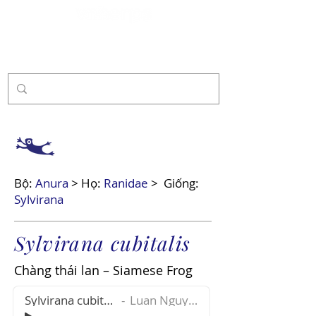
Tài trợ
Bộ:
Anura
> Họ:
Ranidae
>
Giống:
Sylvirana
Sylvirana cubitalis
Chàng thái lan – Siamese Frog
Sylvirana cubitalis
Luan Nguyen