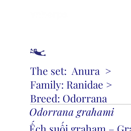
Introduce
How
The set:
Anura
>
Family:
Ranidae
>
Breed:
Odorrana
Odorrana grahami
Ếch suối graham – G