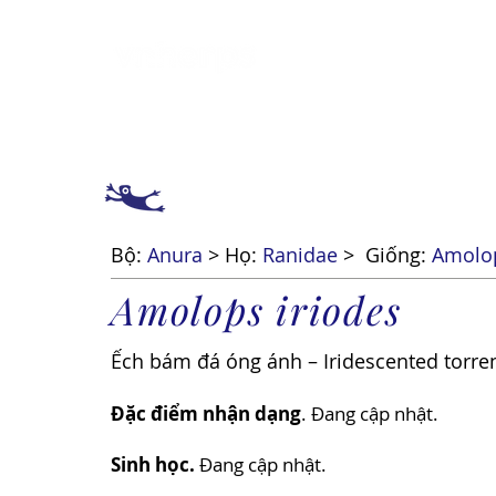
Giới thiệu
Cách 
Bộ:
Anura
> Họ:
Ranidae
>
Giống:
Amolo
Amolops iriodes
Ếch bám đá óng ánh – Iridescented torren
Đặc điểm nhận dạng
. Đang cập nhật.
Sinh học.
Đang cập nhật.