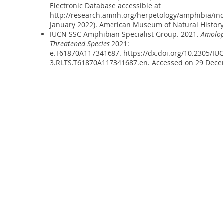
Electronic Database accessible at
http://research.amnh.org/herpetology/amphibia/in
January 2022). American Museum of Natural History
IUCN SSC Amphibian Specialist Group. 2021.
Amolop
Threatened Species
2021:
e.T61870A117341687.
https://dx.doi.org/10.2305/I
3.RLTS.T61870A117341687.en
. Accessed on 29 Dec