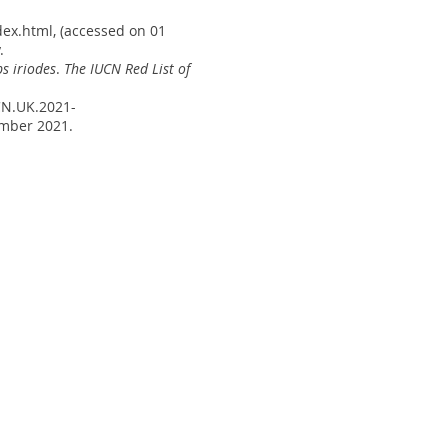
dex.html
, (accessed on 01
.
s iriodes
.
The IUCN Red List of
UCN.UK.2021-
ember 2021.