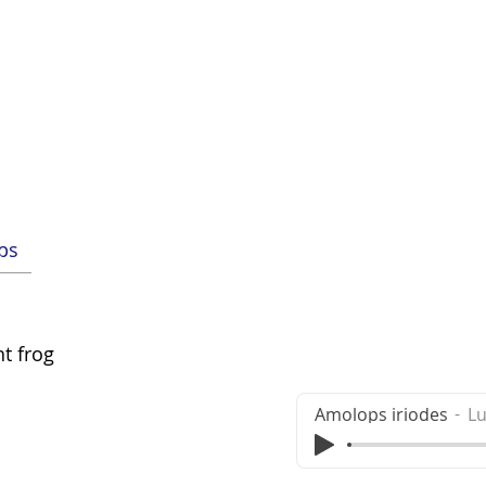
Tài t
tra cứu
Danh sách loài
Tin tức
Shop
ps
t frog
Amolops iriodes
L