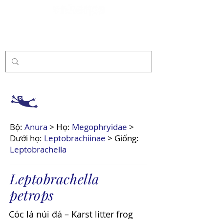
Tài trợ
Bộ:
Anura
> Họ:
Megophryidae
>
Dưới họ:
Leptobrachiinae
> Giống:
Leptobrachella
Leptobrachella
petrops
Cóc lá núi đá – Karst litter frog