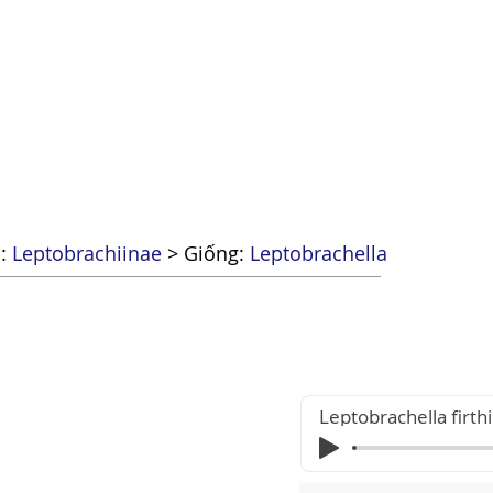
Tài t
tra cứu
Danh sách loài
Tin tức
Shop
:
Leptobrachiinae
> Giống:
Leptobrachella
Leptobrachella firthi