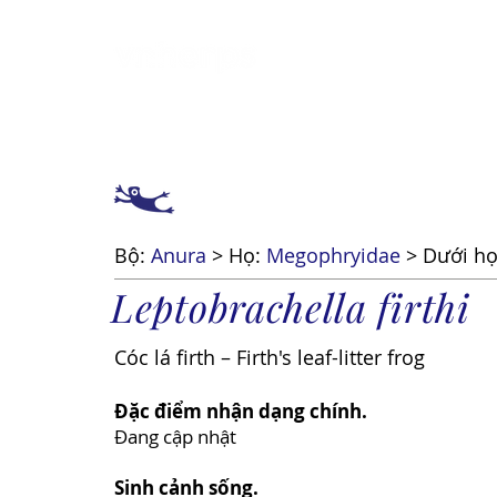
Giới thiệu
Cách 
Bộ:
Anura
> Họ:
Megophryidae
> Dưới họ
Leptobrachella firthi
Cóc lá firth – Firth's leaf-litter frog
Đặc điểm nhận dạng chính.
Đang cập nhật
Sinh cảnh sống.