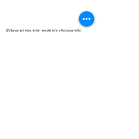
Đăng kí tin tức mới từ chúng tôi
Đăng kí ngay
© 2021 by
Đề xuất trích dẫn. Vnherps (2022).
Trang
thông tin các loài Lưỡng cư ở Việt
Nam
http://www.vnherps.com/
Ngày
truy cập