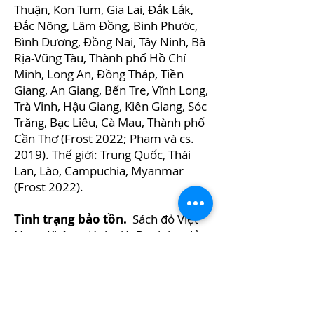
Thuận, Kon Tum, Gia Lai, Đắk Lắk,
Đắc Nông, Lâm Đồng, Bình Phước,
Bình Dương, Đồng Nai, Tây Ninh, Bà
Rịa-Vũng Tàu, Thành phố Hồ Chí
Minh, Long An, Đồng Tháp, Tiền
Giang, An Giang, Bến Tre, Vĩnh Long,
Trà Vinh, Hậu Giang, Kiên Giang, Sóc
Trăng, Bạc Liêu, Cà Mau, Thành phố
Cần Thơ (Frost 2022; Pham và cs.
2019). Thế giới: Trung Quốc, Thái
Lan, Lào, Campuchia, Myanmar
(Frost 2022).
Tình trạng bảo tồn.
Sách đỏ Việt
Nam: Không đánh giá. Danh lục đỏ
thế giới: LC (ít lo ngại) (IUCN 2017).
Nguồn gốc tên loài.
Tên loài
"
limborgi
" được đặt theo tên người