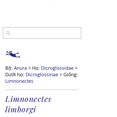
Tài trợ
Bộ:
Anura
> Họ:
Dicroglossidae
>
Dưới họ:
Dicroglossinae
> Giống:
Limnonectes
Limnonectes
limborgi