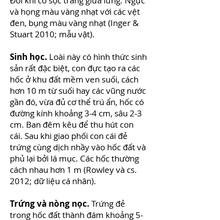
Đôi khi có sọc trắng giữa lưng. Ngực
và họng màu vàng nhạt với các vệt
đen, bụng màu vàng nhạt (Inger &
Stuart 2010; mẫu vật).
Sinh học.
Loài này có hình thức sinh
sản rất đặc biệt, con đực tạo ra các
hốc ở khu đất mềm ven suối, cách
hơn 10 m từ suối hay các vũng nước
gần đó, vừa đủ cơ thể trú ẩn, hốc có
đường kính khoảng 3-4 cm, sâu 2-3
cm. Ban đêm kêu để thu hút con
cái. Sau khi giao phối con cái đẻ
trứng cùng dịch nhầy vào hốc đất và
phủ lại bởi lá mục. Các hốc thường
cách nhau hơn 1 m (Rowley và cs.
2012; dữ liệu cá nhân).
Trứng và nòng nọc.
Trứng đẻ
trong hốc đất thành đám khoảng 5-