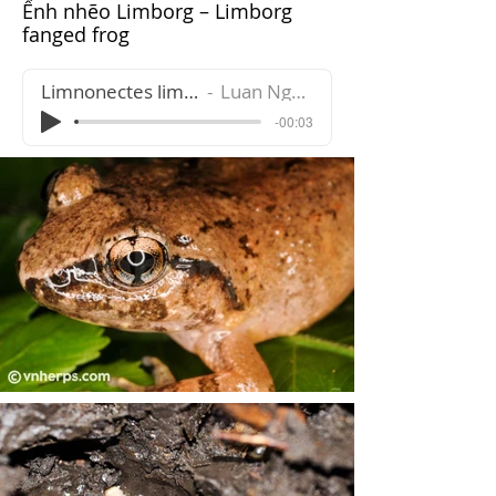
Ếnh nhẽo Limborg – Limborg
fanged frog
Limnonectes limborgi
Luan Nguyen
-00:03