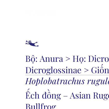
Giới thiệu
Cách 
Bộ:
Anura
> Họ:
Dicro
Dicroglossinae
> Giốn
Hoplobatrachus rugul
Ếch đồng – Asian Rug
Bullfrog