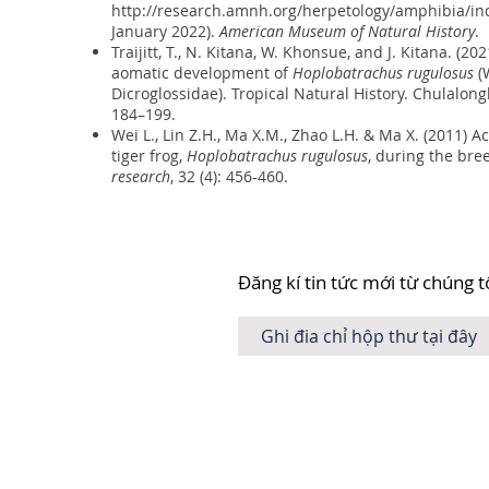
http://research.amnh.org/herpetology/amphibia/in
January 2022).
American Museum of Natural History
.
Traijitt, T., N. Kitana, W. Khonsue, and J. Kitana. (2
aomatic development of
Hoplobatrachus rugulosus
(
Dicroglossidae). Tropical Natural History. Chulalong
184–199.
Wei L., Lin Z.H., Ma X.M., Zhao L.H. & Ma X. (2011) Ac
tiger frog,
Hoplobatrachus rugulosus
, during the br
research
, 32 (4): 456-460.
Đăng kí tin tức mới từ chúng t