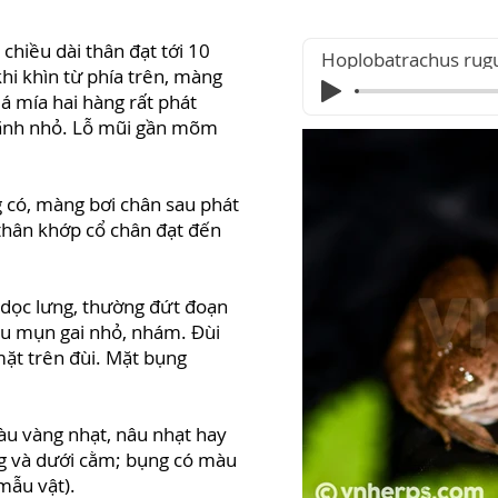
 chiều dài thân đạt tới 10
Hoplobatrachus rug
i khìn từ phía trên, màng
lá mía hai hàng rất phát
1 rãnh nhỏ. Lỗ mũi gần mõm
 có, màng bơi chân sau phát
 thân khớp cổ chân đạt đến
n dọc lưng, thường đứt đoạn
ều mụn gai nhỏ, nhám. Đùi
ặt trên đùi. Mặt bụng
àu vàng nhạt, nâu nhạt hay
ng và dưới cằm; bụng có màu
mẫu vật).