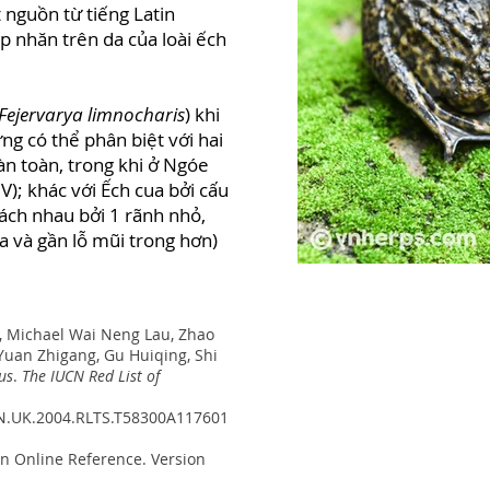
t nguồn từ tiếng Latin
ếp nhăn trên da của loài ếch
Fejervarya limnocharis
) khi
ng có thể phân biệt với hai
àn toàn, trong khi ở Ngóe
); khác với Ếch cua bởi cấu
cách nhau bởi 1 rãnh nhỏ,
xa và gần lỗ mũi trong hơn)
r, Michael Wai Neng Lau, Zhao
Yuan Zhigang, Gu Huiqing, Shi
us
.
The IUCN Red List of
UCN.UK.2004.RLTS.T58300A117601
an Online Reference. Version