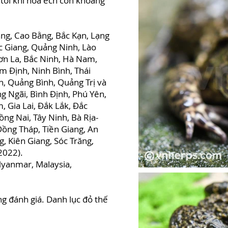
 tới khi hóa ếch con khoảng
ng, Cao Bằng, Bắc Kạn, Lạng
c Giang, Quảng Ninh, Lào
Sơn La, Bắc Ninh, Hà Nam,
m Định, Ninh Bình, Thái
h, Quảng Bình, Quảng Trị và
 Ngãi, Bình Định, Phú Yên,
 Gia Lai, Đắk Lắk, Đắc
g Nai, Tây Ninh, Bà Rịa-
ồng Tháp, Tiền Giang, An
g, Kiên Giang, Sóc Trăng,
2022).
Myanmar, Malaysia,
g đánh giá. Danh lục đỏ thế