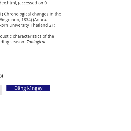
dex.html
, (accessed on 01
021) Chronological changes in the
Wiegmann, 1834) (Anura:
korn University, Thailand 21:
oustic characteristics of the
eeding season.
Zoological
ôi
Đăng kí ngay