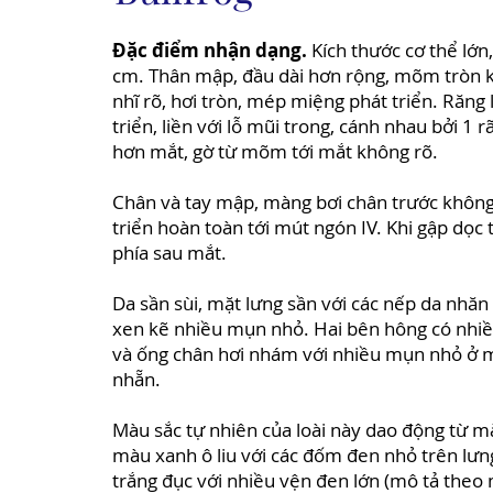
Đặc điểm nhận dạng.
Kích thước cơ thể lớn,
cm. Thân mập, đầu dài hơn rộng, mõm tròn kh
nhĩ rõ, hơi tròn, mép miệng phát triển. Răng 
triển, liền với lỗ mũi trong, cánh nhau bởi 
hơn mắt, gờ từ mõm tới mắt không rõ.
Chân và tay mập, màng bơi chân trước không
triển hoàn toàn tới mút ngón IV. Khi gập dọc
phía sau mắt.
Da sần sùi, mặt lưng sần với các nếp da nhă
xen kẽ nhiều mụn nhỏ. Hai bên hông có nhi
và ống chân hơi nhám với nhiều mụn nhỏ ở m
nhẵn.
Màu sắc tự nhiên của loài này dao động từ m
màu xanh ô liu với các đốm đen nhỏ trên lư
trắng đục với nhiều vện đen lớn (mô tả theo 