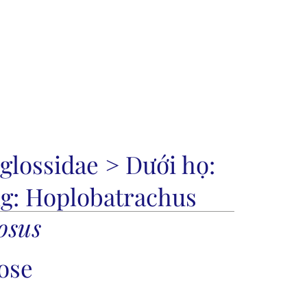
Tài t
tra cứu
Danh sách loài
Tin tức
Shop
glossidae
> Dưới họ:
g:
Hoplobatrachus
osus
ose