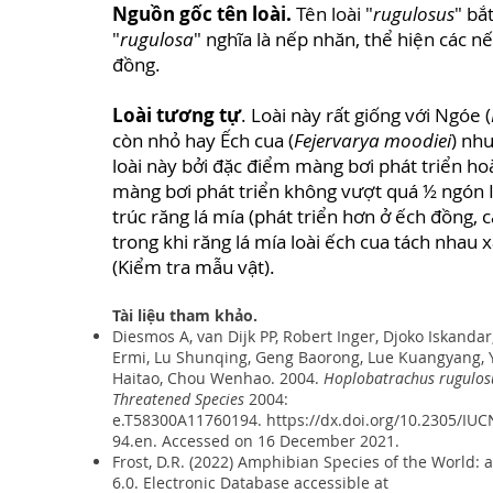
Nguồn gốc tên loài.
Tên loài "
rugulosus
" bắ
"
rugulosa
" nghĩa là nếp nhăn, thể hiện các n
đồng.
Loài tương tự
. Loài này rất giống với Ngóe (
còn nhỏ hay Ếch cua (
Fejervarya moodiei
) như
loài này bởi đặc điểm màng bơi phát triển ho
màng bơi phát triển không vượt quá ½ ngón IV
trúc răng lá mía (phát triển hơn ở ếch đồng, 
trong khi răng lá mía loài ếch cua tách nhau 
(Kiểm tra mẫu vật).
Tài liệu tham khảo.
Diesmos A, van Dijk PP, Robert Inger, Djoko Iskanda
Ermi, Lu Shunqing, Geng Baorong, Lue Kuangyang, 
Haitao, Chou Wenhao. 2004.
Hoplobatrachus rugulos
Threatened Species
2004:
e.T58300A11760194.
https://dx.doi.org/10.2305/I
94.en
. Accessed on 16 December 2021.
Frost, D.R. (2022) Amphibian Species of the World: 
6.0. Electronic Database accessible at