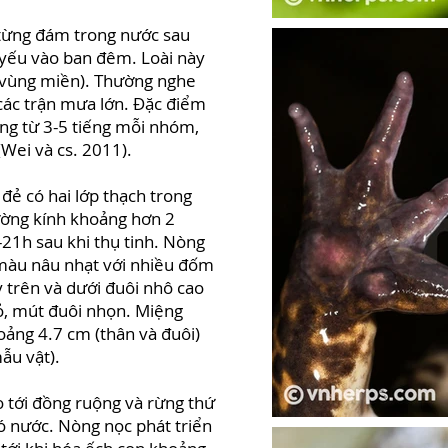
 từng đám trong nước sau
 yếu vào ban đêm. Loài này
 vùng miền). Thường nghe
các trận mưa lớn. Đặc điểm
ộng từ 3-5 tiếng mỗi nhóm,
(Wei và cs. 2011).
ẻ có hai lớp thạch trong
ường kính khoảng hơn 2
-21h sau khi thụ tinh. Nòng
 màu nâu nhạt với nhiều đốm
 trên và dưới đuôi nhô cao
ỏ, mút đuôi nhọn. Miệng
ảng 4.7 cm (thân và đuôi)
mẫu vật).
 tới đồng ruộng và rừng thứ
ó nước. Nòng nọc phát triển