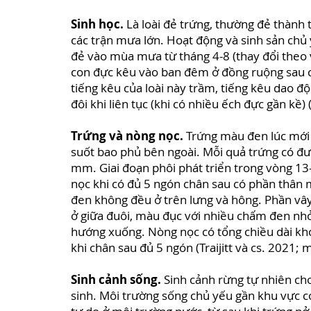
Sinh học.
Là loài đẻ trứng, thường đẻ thành
các trận mưa lớn. Hoạt động và sinh sản chủ
đẻ vào mùa mưa từ tháng 4-8 (thay đổi theo
con đực kêu vào ban đêm ở đồng ruộng sau 
tiếng kêu của loài này trầm, tiếng kêu dao đ
đôi khi liên tục (khi có nhiều ếch đực gần kề) 
Trứng và nòng nọc.
Trứng màu đen lúc mới đ
suốt bao phủ bên ngoài. Mỗi quả trứng có đ
mm. Giai đoạn phôi phát triển trong vòng 13
nọc khi có đủ 5 ngón chân sau có phần thân
đen không đều ở trên lưng và hông. Phần vây
ở giữa đuôi, màu đục với nhiều chấm đen nh
hướng xuống. Nòng nọc có tổng chiều dài kho
khi chân sau đủ 5 ngón (Traijitt và cs. 2021; 
Sinh cảnh sống.
Sinh cảnh rừng tự nhiên cho
sinh. Môi trường sống chủ yếu gần khu vực c