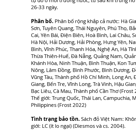
tự do ở môi trường nước, từ sau khi trứng nở
26-33 ngày.
Phân bố.
Phân bố rộng khắp cả nước: Hà Gia
Sơn, Tuyên Quang, Thái Nguyên, Phú Thọ, Bắ
Cai, Yên Bái, Điện Biên, Hoà Bình, Lai Châu, 
Hà Nội, Hải Dương, Hải Phòng, Hưng Yên, Na
Bình, Vĩnh Phúc, Thanh Hóa, Nghệ An, Hà Tĩn
Thừa Thiên-Huế, Đà Nẵng, Quảng Nam, Quảng
Khánh Hòa, Ninh Thuận, Bình Thuận, Kon Tum,
Nông, Lâm Đồng, Bình Phước, Bình Dương, Đồn
Vũng Tàu, Thành phố Hồ Chí Minh, Long An, Đ
Giang, Bến Tre, Vĩnh Long, Trà Vinh, Hậu Gian
Bạc Liêu, Cà Mau, Thành phố Cần Thơ (Frost 
Thế giới: Trung Quốc, Thái Lan, Campuchia, 
Philippines (Frost 2022)
Tình trạng bảo tồn.
Sách đỏ Việt Nam: Khôn
giới: LC (ít lo ngại) (Diesmos và cs. 2004).