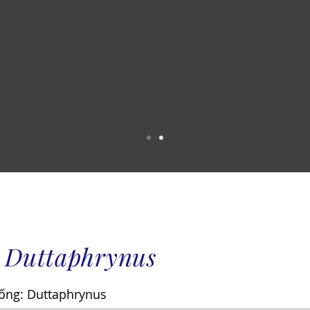
 Duttaphrynus
ống:
Duttaphrynus