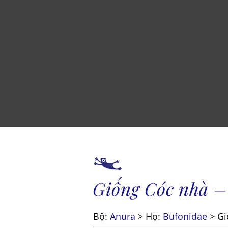
Giống Cóc nhà –
Bộ:
Anura
> Họ:
Bufonidae
> Gi