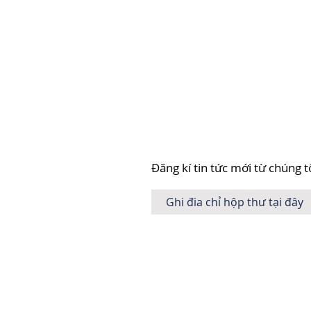
Đăng kí tin tức mới từ chúng t
Đề xuất trích dẫn. Vnherps (2022).
T