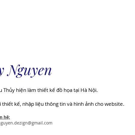
Spon
 to look up
Species List
Shop
y Nguyen
 Thủy hiện làm thiết kế đồ họa tại Hà Nội.
i thiết kế, nhập liệu thông tin và hình ảnh cho website.
n hệ:
nguyen.dezign@gmail.com