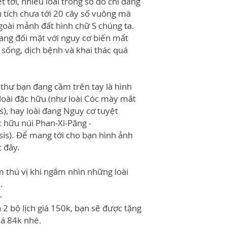
t tới, nhiều loài trong số đó chỉ đang
 tích chưa tới 20 cây số vuông mà
goài mảnh đất hình chữ S chúng ta.
đang đối mặt với nguy cơ biến mất
sống, dịch bệnh và khai thác quá
hư bạn đang cầm trên tay là hình
loài đặc hữu (như loài Cóc mày mắt
), hay loài đang Nguy cơ tuyệt
 hữu núi Phan-Xi-Păng -
is). Để mang tới cho bạn hình ảnh
 đây.
m thú vị khi ngắm nhìn những loài
.
-
2 bộ lịch giá 150k, bạn sẽ được tặng
iá 84k nhé.