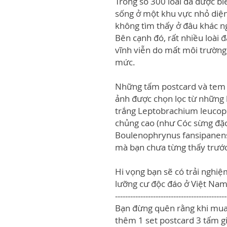
Trong số 300 loài đã được biế
sống ở một khu vực nhỏ diện
không tìm thấy ở đâu khác n
Bên cạnh đó, rất nhiều loài 
vĩnh viễn do mất môi trường 
mức.
Những tấm postcard và tem t
ảnh được chọn lọc từ những 
trắng Leptobrachium leucops
chủng cao (như Cóc sừng đặc
Boulenophrynus fansipanens
mà bạn chưa từng thấy trước
Hi vọng bạn sẽ có trải nghiệ
lưỡng cư độc đáo ở Việt Nam
--------------------------------------------
Bạn đừng quên rằng khi mua 
thêm 1 set postcard 3 tấm g