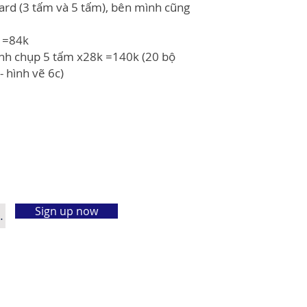
card (3 tấm và 5 tấm), bên mình cũng
k =84k
ảnh chụp 5 tấm x28k =140k (20 bộ
 hình vẽ 6c)
Sign up now