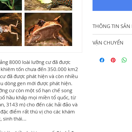
THÔNG TIN SẢN
Mô tả sản phẩm
VẬN CHUYỂN
Số lượng: 5 tấm
Postcard kích cỡ
Giao hàng trong lã
Tác phẩm bản qu
Nội thành Hà Nội
oảng 8000 loài lưỡng cư đã được
Vnherps.
nhận hàng từ 1-2
Ảnh chụp bởi vn
ch khiêm tốn chưa đến 350.000 km2
Ngoại thành Hà N
 cư đã được phát hiện và còn nhiều
35.000đ. Thời gi
iều dòng gen mới được phát hiện.
(trừ cuối tuần).
ưỡng cư còn một số hạn chế song
 bố hầu khắp mọi miền tổ quốc, từ
pan, 3143 m) cho đến các hải đảo và
 đặc điểm rất thú vị cho các khám
 sinh thái...