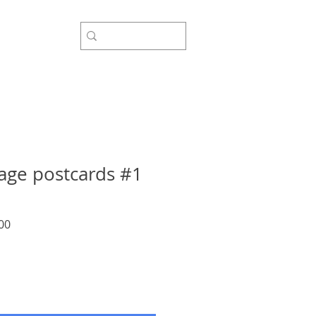
sor
mage postcards #1
Sale
00
Price