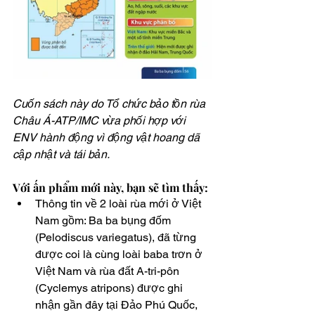
Cuốn sách này do Tổ chức bảo tồn rùa 
Châu Á-ATP/IMC vừa phối hợp với 
ENV hành động vì động vật hoang dã 
cập nhật và tái bản.
Với ấn phẩm mới này, bạn sẽ tìm thấy: 
Thông tin về 2 loài rùa mới ở Việt 
Nam gồm: Ba ba bụng đốm 
(Pelodiscus variegatus), đã từng 
được coi là cùng loài baba trơn ở 
Việt Nam và rùa đất A-tri-pôn 
(Cyclemys atripons) được ghi 
nhận gần đây tại Đảo Phú Quốc, 