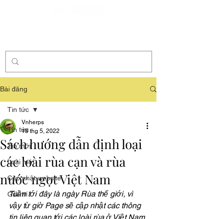
Tài trợ
Bài đăng
Tin tức
Vnherps
Tin tức
18 thg 5, 2022
Sách hướng dẫn định loại
Tin mới
các loài rùa cạn và rùa
Loài mới
nước ngọt Việt Nam
Cập nhật website
Tuần tới đây là ngày Rùa thế giới, vì 
Giải trí
vậy từ giờ Page sẽ cập nhật các thông 
tin liên quan tới các loài rùa ở Việt Nam.