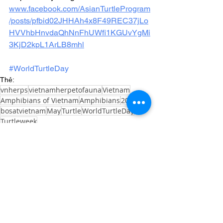
www.facebook.com/AsianTurtleProgram
/posts/pfbid02JHHAh4x8F49REC37jLo
HVVhbHnvdaQhNnFhUWfi1KGUvYgMi
3KjD2kpL1ArLB8mhl
#WorldTurtleDay
Thẻ:
vnherps
vietnamherpetofauna
Vietnam
Amphibians of Vietnam
Amphibians
2022
bosatvietnam
May
Turtle
WorldTurtleDay
Turtleweek
Tin mới
Xem tất cả
Bài đăng liên quan