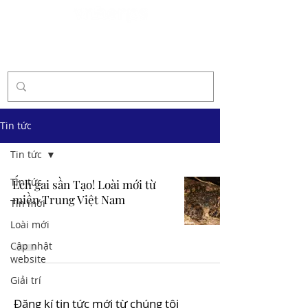
Tài trợ
Tin tức
Tin tức
Tin tức
Ếch gai sần Tạo! Loài mới từ
miền Trung Việt Nam
Tin mới
Loài mới
Cập nhật
website
Giải trí
Đăng kí tin tức mới từ chúng tôi