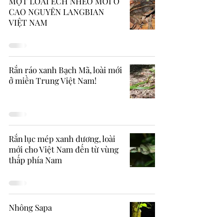
MỘT LOÀI ẾCH NHẼO MỚI Ở
CAO NGUYÊN LANGBIAN
VIỆT NAM
Rắn ráo xanh Bạch Mã, loài mới
ở miền Trung Việt Nam!
Rắn lục mép xanh dương, loài
mới cho Việt Nam đến từ vùng
thấp phía Nam
Nhông Sapa