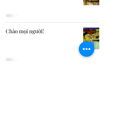
Chào mọi người!
MỘT CÂY LÀM CHẲNG NÊN
NON,
Đăng kí tin tức mới từ chúng tôi