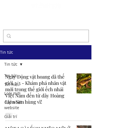
Tài trợ
Tin tức
Tin tức
Tin tức
Ngày Động vật hoang dã thế
giới 3/3 - Khám phá nhân vật
Tin mới
mới trong thế giới ếch nhái
Loài mới
Việt Nam đến từ dãy Hoàng
Liên Sơn hùng vĩ!
Cập nhật
website
Giải trí