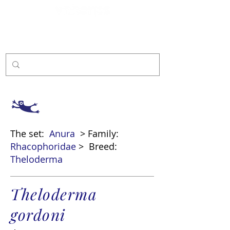
Sponsor
The set:
Anura
> Family:
Rhacophoridae
>
Breed:
Theloderma
Theloderma
gordoni