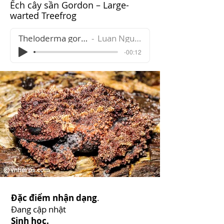
Ếch cây sần Gordon – Large-
warted Treefrog
Theloderma gordoni
Luan Nguyen
-00:12
Đặc điểm nhận dạng
.
Đang cập nhật
Sinh học.