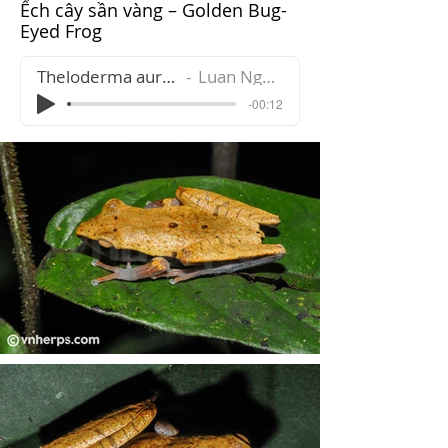
Ếch cây sần vàng – Golden Bug-
Eyed Frog
Theloderma auratum
Luan Nguyen
-00:12