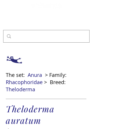
Sponsor
The set:
Anura
> Family:
Rhacophoridae
>
Breed:
Theloderma
Theloderma
auratum