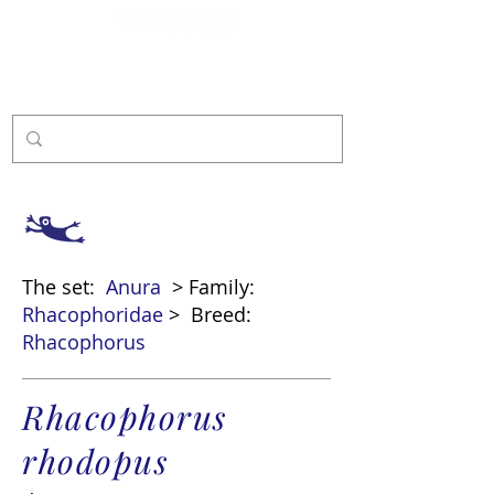
Sponsor
The set:
Anura
> Family:
Rhacophoridae
>
Breed:
Rhacophorus
Rhacophorus
rhodopus