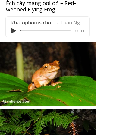
Ếch cây màng bơi đỏ – Red-
webbed Flying Frog
Rhacophorus rhodopus
Luan Nguyen
-00:11