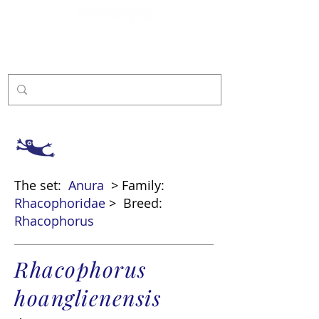
Sponsor
The set:
Anura
> Family:
Rhacophoridae
>
Breed:
Rhacophorus
Rhacophorus
hoanglienensis