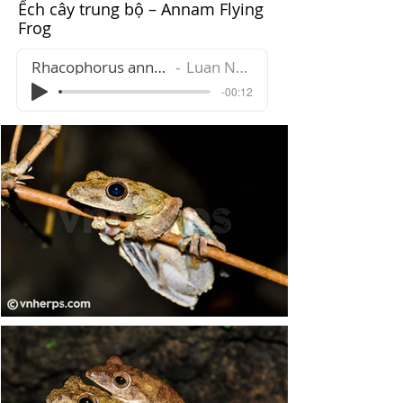
Ếch cây trung bộ – Annam Flying
Frog
Rhacophorus annamensis
Luan Nguyen
-00:12