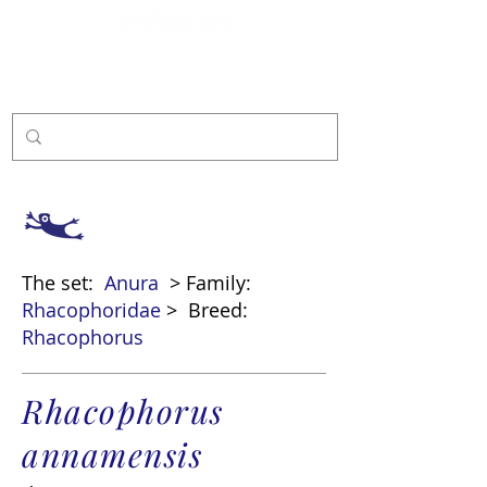
Sponsor
The set:
Anura
> Family:
Rhacophoridae
>
Breed:
Rhacophorus
Rhacophorus
annamensis