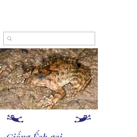
Tài trợ
Giống Ếch gai
–