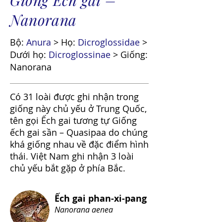
Nanorana
Bộ:
Anura
> Họ:
Dicroglossidae
>
Dưới họ:
Dicroglossinae
> Giống:
Nanorana
Có 31 loài được ghi nhận trong
giống này chủ yếu ở Trung Quốc,
tên gọi Ếch gai tương tự Giống
ếch gai sần – Quasipaa do chúng
khá giống nhau về đặc điểm hình
thái. Việt Nam ghi nhận 3 loài
chủ yếu bắt gặp ở phía Bắc.
Ếch gai phan-xi-pang
Nanorana aenea