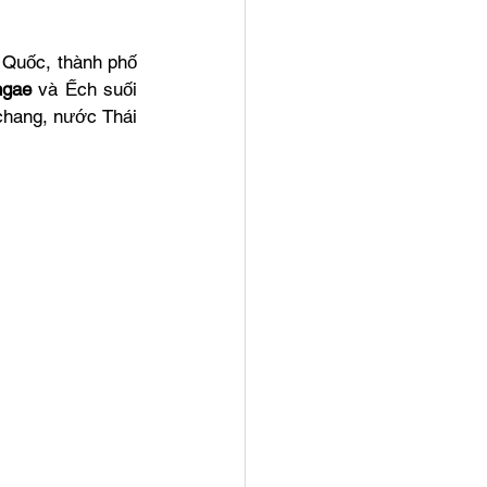
 Quốc, thành phố 
ngae
 và Ếch suối 
chang, nước Thái 