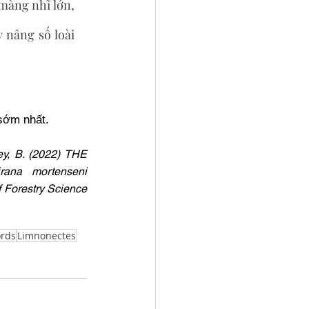
màng nhĩ lớn, 
nâng số loài 
 sớm nhất.
y, B. (2022) THE 
na mortenseni 
restry Science 
rds
Limnonectes