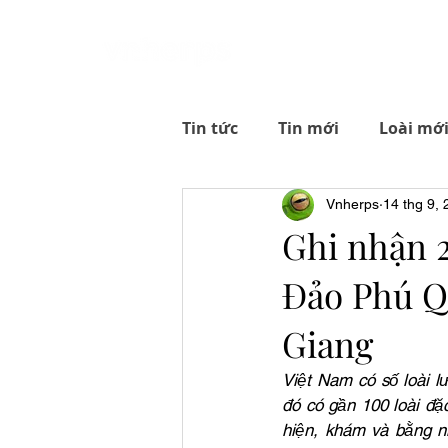
Giới thiệu
Cách 
Tin tức
Tin mới
Loài mớ
Vnherps
14 thg 9,
Ghi nhận 2
Đảo Phú Q
Giang
Việt Nam có số loài l
đó có gần 100 loài đặc
hiện, khám và bằng n