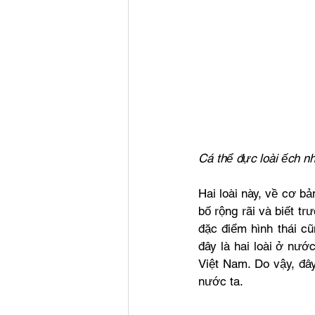
Cá thể đực loài ếch n
Hai loài này, về cơ b
bố rộng rãi và biết tr
đặc điểm hình thái c
đây là hai loài ở nư
Việt Nam. Do vậy, đây
nước ta. 