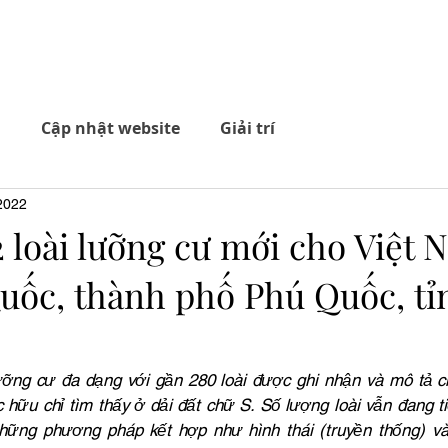
Tài t
tra cứu
Danh sách loài
Tin tức
Shop
i
Cập nhật website
Giải trí
 2022
 loài lưỡng cư mới cho Việt 
uốc, thành phố Phú Quốc, tỉ
ưỡng cư đa dạng với gần 280 loài được ghi nhận và mô tả ch
 hữu chỉ tìm thấy ở dải đất chữ S. Số lượng loài vẫn đang ti
hững phương pháp kết hợp như hình thái (truyền thống) và 