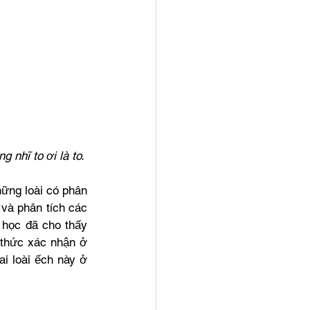
 nhĩ to ơi là to.
ững loài có phân 
 và phân tích các 
học đã cho thấy 
thức xác nhận ở 
i loài ếch này ở 