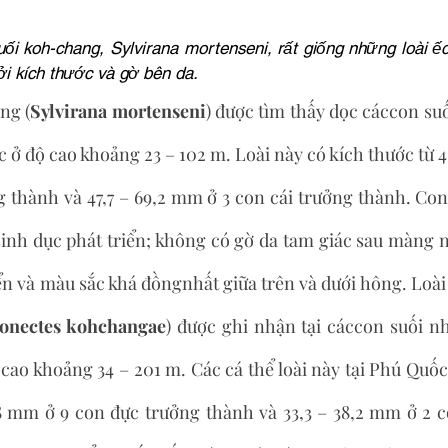
uối koh-chang, Sylvirana mortenseni, rất giống những loài ếc
ởi kích thước và gờ bên da.
ng (
Sylvirana mortenseni
) được tìm thấy dọc cáccon suối
 ở độ cao khoảng 23 – 102 m. Loài này có kích thước từ 
g thành và 47,7 – 69,2 mm ở 3 con cái trưởng thành. Con
isinh dục phát triển; không có gờ da tam giác sau màng n
ển và màu sắc khá đồngnhất giữa trên và dưới hông. Loài 
onectes kohchangae
) được ghi nhận tại cáccon suối n
cao khoảng 34 – 201 m. Các cá thể loài này tại Phú Quốc
8 mm ở 9 con đực trưởng thành và 33,3 – 38,2 mm ở 2 co