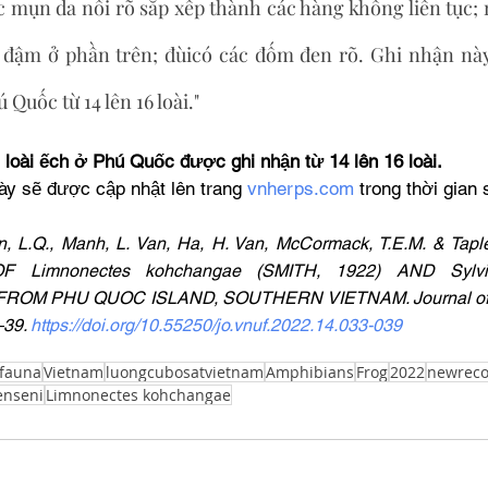
 mụn da nổi rõ sắp xếp thành các hàng không liên tục; 
 đậm ở phần trên; đùicó các đốm đen rõ. Ghi nhận này 
Quốc từ 14 lên 16 loài."
 loài ếch ở Phú Quốc được ghi nhận từ 14 lên 16 loài.
này sẽ được cập nhật lên trang 
vnherps.com
 trong thời gian
n, L.Q., Manh, L. Van, Ha, H. Van, McCormack, T.E.M. & Taple
Limnonectes kohchangae (SMITH, 1922) AND Sylvira
ROM PHU QUOC ISLAND, SOUTHERN VIETNAM. Journal of Fo
39. 
https://doi.org/10.55250/jo.vnuf.2022.14.033-039
fauna
Vietnam
luongcubosatvietnam
Amphibians
Frog
2022
newreco
enseni
Limnonectes kohchangae