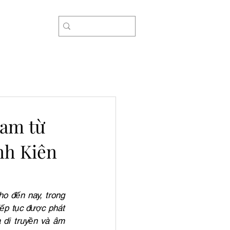
rợ
Nam từ
nh Kiên
o đến nay, trong 
ếp tục được phát 
di truyền và âm 