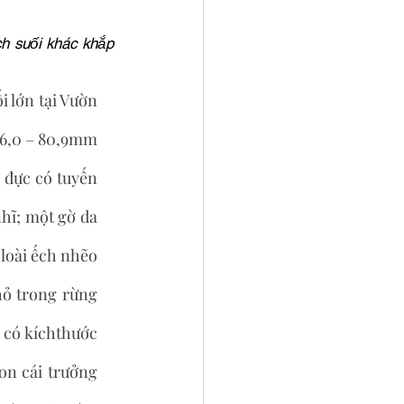
h suối khác khắp 
 lớn tại Vườn 
46,0 – 80,9mm 
 đực có tuyến 
hĩ; một gờ da 
loài ếch nhẽo 
hỏ trong rừng 
 có kíchthước 
n cái trưởng 