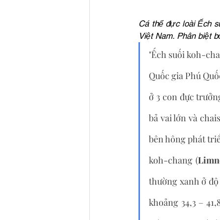
Cá thể đực loài Ếch s
Việt Nam. Phân biệt b
"Ếch suối koh-cha
Quốc gia Phú Quốc
ở 3 con đực trưởn
bả vai lớn và cha
bên hông phát tri
koh-chang (
Limn
thường xanh ở độ 
khoảng 34,3 – 41,