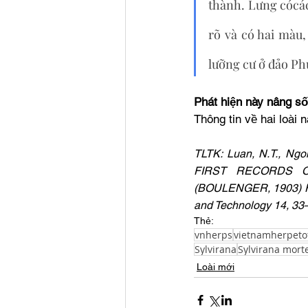
thành. Lưng cócác
rõ và có hai màu,
lưỡng cư ở đảo Phú 
Phát hiện này nâng số
Thông tin về hai loài 
TLTK: Luan, N.T., Ngo
FIRST RECORDS OF 
(BOULENGER, 1903) F
and Technology 14, 33–
Thẻ:
vnherps
vietnamherpeto
Sylvirana
Sylvirana mort
Loài mới