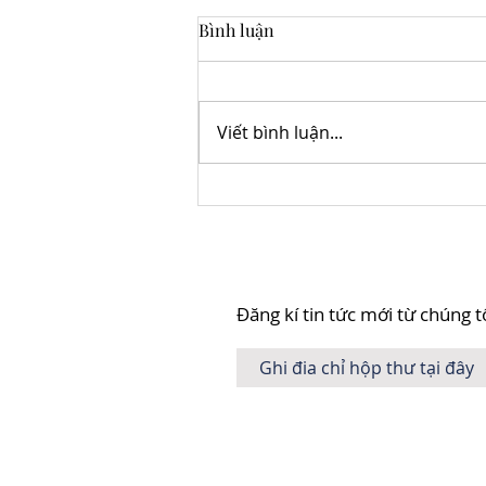
Bình luận
Viết bình luận...
Ếch bám đá Cường, một loài
ếch tuyệt đẹp ở Dãy Hoàng
Liên Sơn
Đăng kí tin tức mới từ chúng t