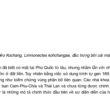
hẽo Kochang, Limnonectes kohchangae, đặc trưng bởi cái màng
ản đã biết có mặt tại Phú Quốc từ lâu, nhưng nhầm lẫn với nh
ước ở đất liền. Tuy nhiên bằng việc sử dụng trình tự gen 16S
ũng như kiểm chứng vùng phân bố liên quan. Các nhà khoa 
ớc bạn Cam-Phu-Chia và Thái Lan và chưa từng được chính 
 là những mô tả chính thức đầu tiên về sự diện diện của ha