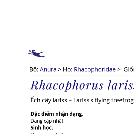
Giới thiệu
Cách 
Bộ:
Anura
> Họ:
Rhacophoridae
>
Giố
Rhacophorus laris
Ếch cây lariss – Lariss's flying treefrog
Đặc điểm nhận dạng
.
Đang cập nhật
Sinh học.