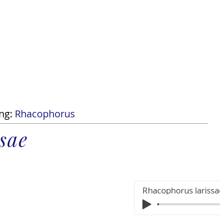
Tài t
tra cứu
Danh sách loài
Tin tức
Shop
ng:
Rhacophorus
sae
Rhacophorus larissa