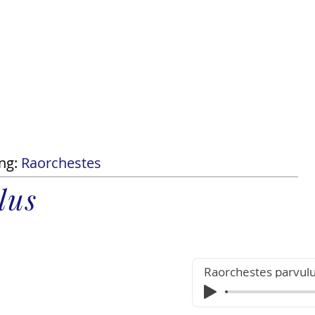
Tài t
tra cứu
Danh sách loài
Tin tức
Shop
ng:
Raorchestes
lus
Raorchestes parvul