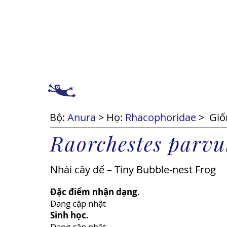
Giới thiệu
Cách 
Bộ:
Anura
> Họ:
Rhacophoridae
>
Giố
Raorchestes parvu
Nhái cây dế – Tiny Bubble-nest Frog
Đặc điểm nhận dạng
.
Đang cập nhật
Sinh học.
Đang cập nhật